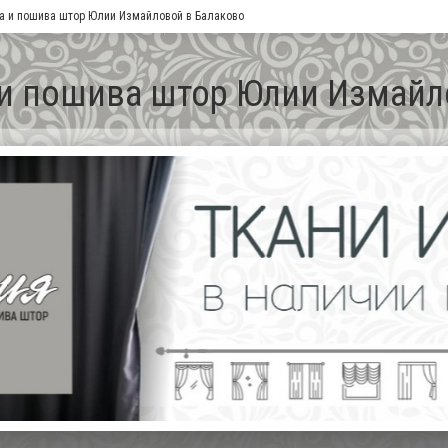
а и пошива штор Юлии Измайловой в Балаково
 и пошива штор Юлии Измайл