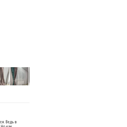
я. Ведь в
 Но как