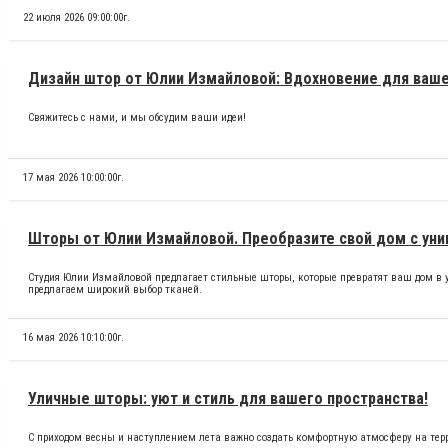
22 июля 2026 09:00:00г.
Дизайн штор от Юлии Измайловой: Вдохновение для ваш
Свяжитесь с нами, и мы обсудим ваши идеи!
17 мая 2026 10:00:00г.
Шторы от Юлии Измайловой. Преобразите свой дом с ун
Студия Юлии Измайловой предлагает стильные шторы, которые превратят ваш дом в 
предлагаем широкий выбор тканей.
16 мая 2026 10:10:00г.
Уличные шторы: уют и стиль для вашего пространства!
С приходом весны и наступлением лета важно создать комфортную атмосферу на терр