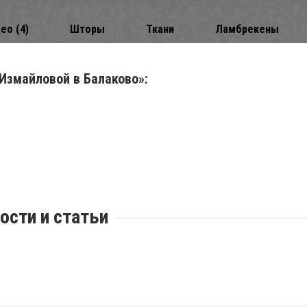
ео (4)
Шторы
Ткани
Ламбрекены
Измайловой в Балаково»:
ости и статьи