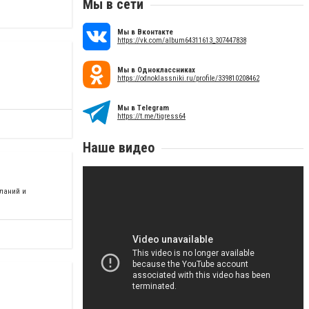
Мы в сети
Мы в Вконтакте
https://vk.com/album64311613_307447838
Мы в Одноклассниках
https://odnoklassniki.ru/profile/339810208462
Мы в Telegram
https://t.me/tigress64
Наше видео
еланий и